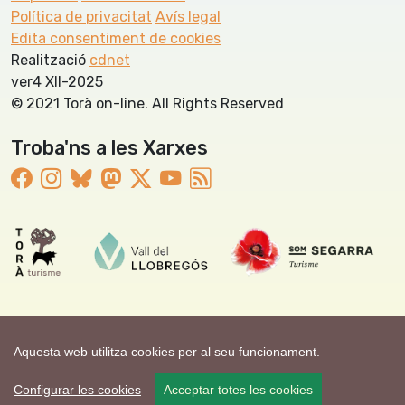
Política de privacitat
Avís legal
Edita consentiment de cookies
Realització
cdnet
ver4 XII-2025
© 2021 Torà on-line. All Rights Reserved
Troba'ns a les Xarxes
Aquesta web utilitza cookies per al seu funcionament.
Configurar les cookies
Acceptar totes les cookies