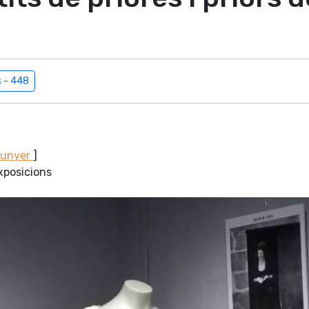
s - 448
Sunyer
]
xposicions