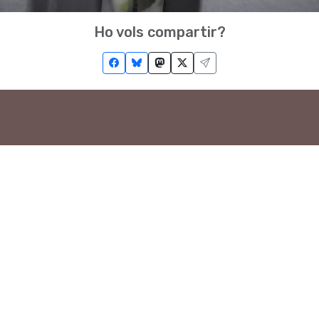
Ho vols compartir?
Troba'ns a les Xarxes