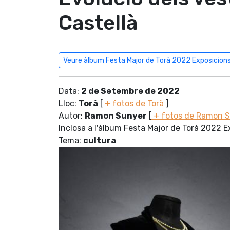
Castellà
Veure àlbum Festa Major de Torà 2022 Exposicion
Data:
2 de Setembre de 2022
Lloc:
Torà
[
+ fotos de Torà
]
Autor:
Ramon Sunyer
[
+ fotos de Ramon 
Inclosa a l'àlbum Festa Major de Torà 2022 E
Tema:
cultura