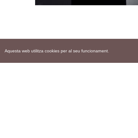
Aquesta web utilitza cookies per al seu funcionament.
Mapa web
Avís de cookies
Política de privacitat
Avís legal
Edita consentiment de cookies
Realització
cdnet
ver4 XII-2025
© 2021 Torà on-line. All Rights Reserved