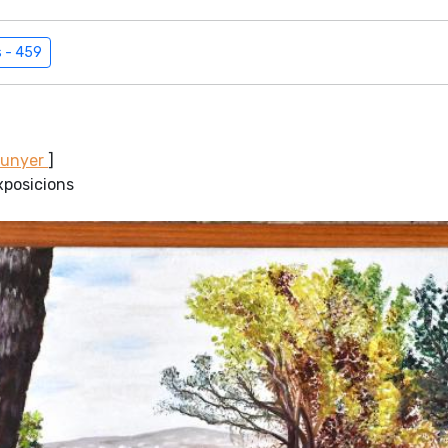
s - 459
Sunyer
]
xposicions