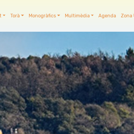
t
Torà
Monogràfics
Multimèdia
Agenda
Zona 