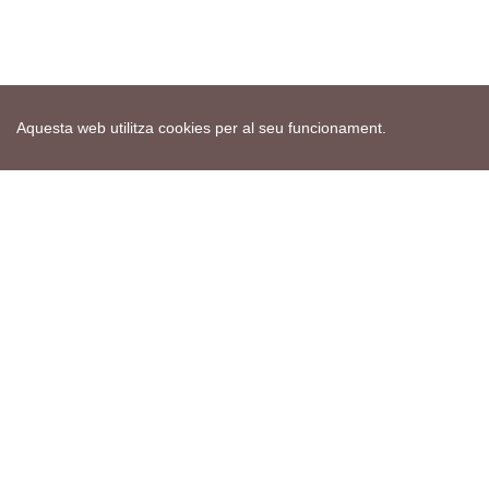
Aquesta web utilitza cookies per al seu funcionament.
Mapa web
Avís de cookies
Política de privacitat
Avís legal
Edita consentiment de cookies
Realització
cdnet
ver4 XII-2025
© 2021 Torà on-line. All Rights Reserved