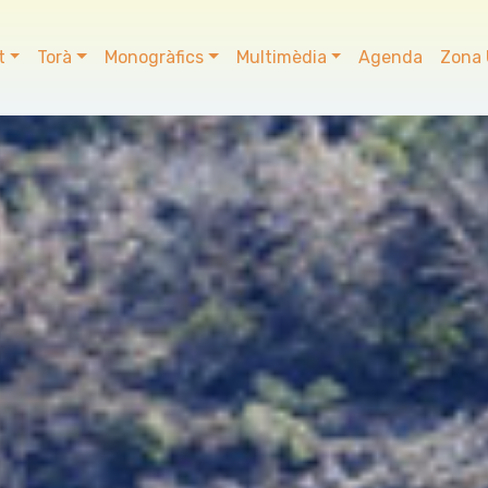
t
Torà
Monogràfics
Multimèdia
Agenda
Zona 