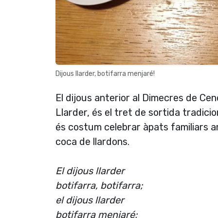
Dijous llarder, botifarra menjaré!
El dijous anterior al Dimecres de Ce
Llarder, és el tret de sortida tradici
és costum celebrar àpats familiars am
coca de llardons.
El dijous llarder
botifarra, botifarra;
el dijous llarder
botifarra menjaré;