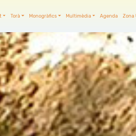
t
Torà
Monogràfics
Multimèdia
Agenda
Zona 