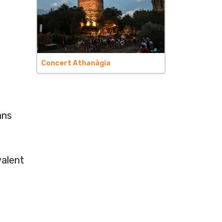
Concert Athanàgia
ans
valent