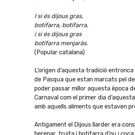
I si és dijous gras,
botifarra, botifarra,
i si és dijous gras
botifarra menjaràs.
(Popular catalana)
L'origen d'aquesta tradició entronca
de Pasqua que estan marcats pel dejuni
poder passar millor aquesta època de
Carnaval com el primer dia d'aquesta
amb aquells aliments que estaven pr
Antigament el Dijous llarder era cons
berenar, truita i botifarra d'ou i coc