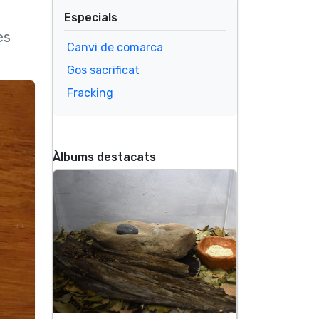
Especials
es
Canvi de comarca
Gos sacrificat
Fracking
Àlbums destacats