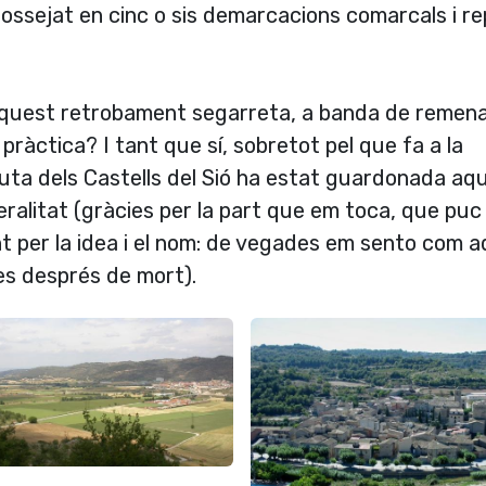
ssejat en cinc o sis demarcacions comarcals i re
'aquest retrobament segarreta, a banda de remena
pràctica? I tant que sí, sobretot pel que fa a la
a ruta dels Castells del Sió ha estat guardonada aq
ralitat (gràcies per la part que em toca, que puc
 per la idea i el nom: de vegades em sento com a
s després de mort).