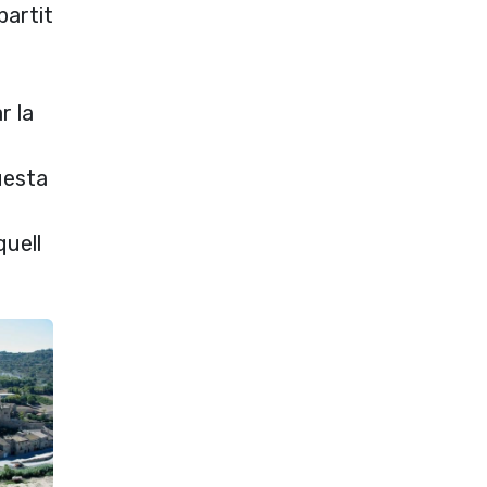
partit
r la
uesta
quell