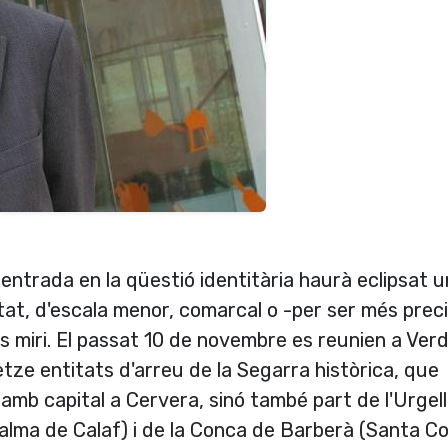
ntrada en la qüestió identitària haurà eclipsat 
itat, d'escala menor, comarcal o -per ser més prec
 miri. El passat 10 de novembre es reunien a Ver
ze entitats d'arreu de la Segarra històrica, que
mb capital a Cervera, sinó també part de l'Urgell
la calma de Calaf) i de la Conca de Barberà (Santa C