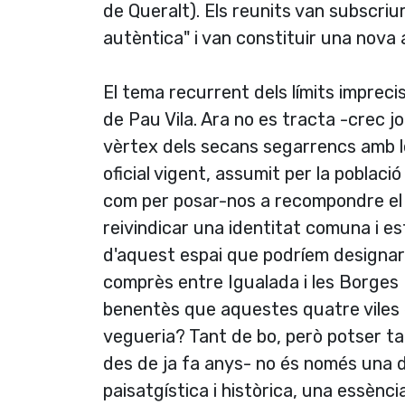
de Queralt). Els reunits van subscri
autèntica" i van constituir una nova 
El tema recurrent dels límits impreci
de Pau Vila. Ara no es tracta -crec j
vèrtex dels secans segarrencs amb le
oficial vigent, assumit per la població
com per posar-nos a recompondre el t
reivindicar una identitat comuna i es
d'aquest espai que podríem designar
comprès entre Igualada i les Borges 
benentès que aquestes quatre viles en
vegueria? Tant de bo, però potser ta
des de ja fa anys- no és només una d
paisatgística i històrica, una essènci