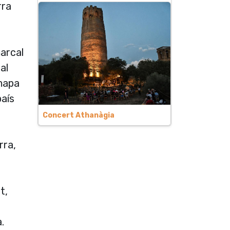
rra
marcal
al
 mapa
país
Concert Athanàgia
rra,
t,
.