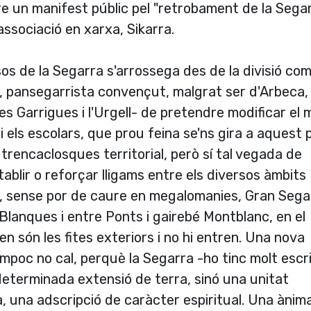
ure un manifest públic pel "retrobament de la Sega
associació en xarxa, Sikarra.
sos de la Segarra s'arrossega des de la divisió co
o, pansegarrista convençut, malgrat ser d'Arbeca, 
s Garrigues i l'Urgell- de pretendre modificar el
 i els escolars, que prou feina se'ns gira a aquest 
rencaclosques territorial, però sí tal vegada de
tablir o reforçar lligams entre els diversos àmbits
, sense por de caure en megalomanies, Gran Sega
Blanques i entre Ponts i gairebé Montblanc, en el
 són les fites exteriors i no hi entren. Una nova
mpoc no cal, perquè la Segarra -ho tinc molt escri
eterminada extensió de terra, sinó una unitat
a, una adscripció de caràcter espiritual. Una ànima