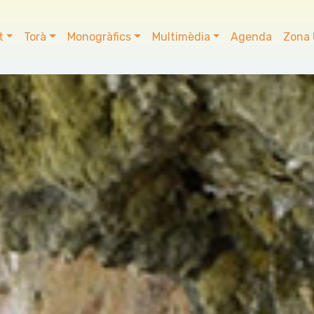
t
Torà
Monogràfics
Multimèdia
Agenda
Zona 