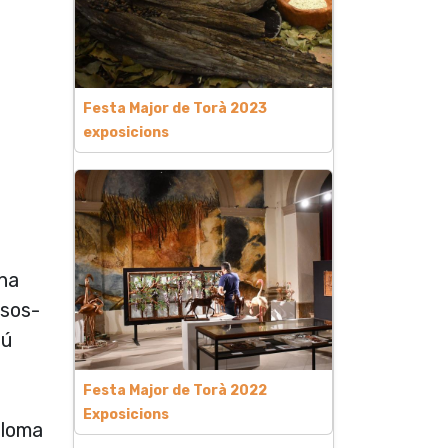
Festa Major de Torà 2023
exposicions
una
isos-
dú
Festa Major de Torà 2022
Exposicions
oloma