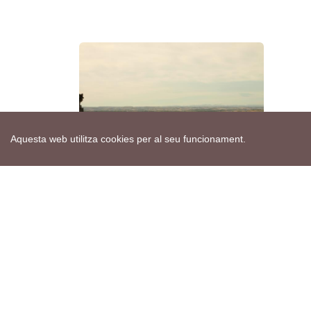
Aquesta web utilitza cookies per al seu funcionament.
Etiquetes:
associacions culturals
sikarra
segarra
vida