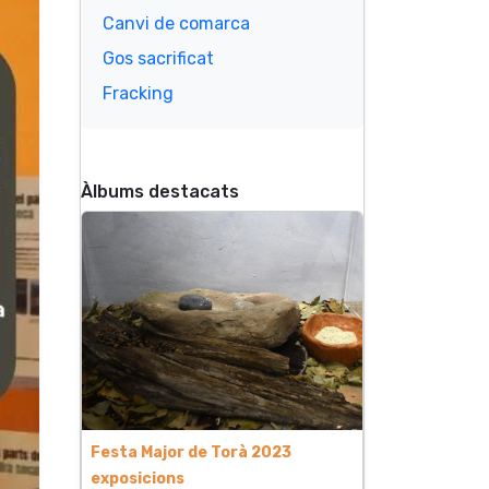
Canvi de comarca
Gos sacrificat
Fracking
Àlbums destacats
Festa Major de Torà 2023
exposicions