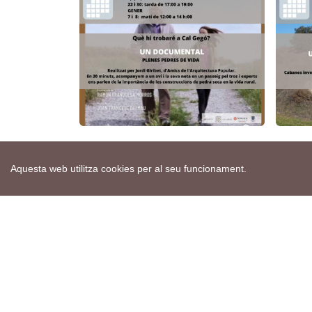
Aquesta web utilitza cookies per al seu funcionament.
Etiquetes:
exposicions
pedra seca
torà
H