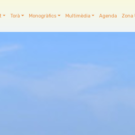
t
Torà
Monogràfics
Multimèdia
Agenda
Zona 