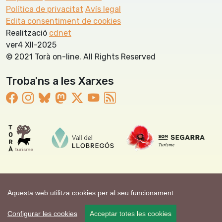
Política de privacitat
Avís legal
Edita consentiment de cookies
Realització
cdnet
ver4 XII-2025
© 2021 Torà on-line. All Rights Reserved
Troba'ns a les Xarxes
Aquesta web utilitza cookies per al seu funcionament.
Configurar les cookies
Acceptar totes les cookies