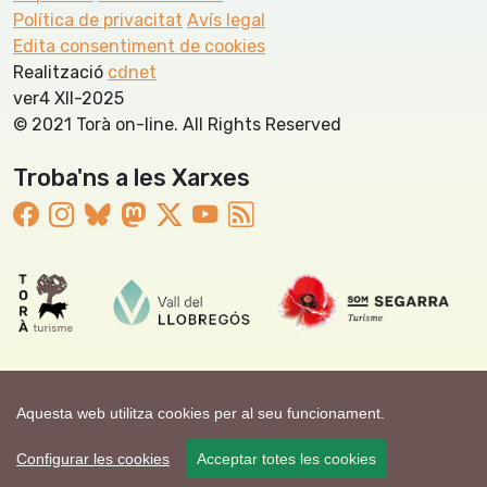
Política de privacitat
Avís legal
Edita consentiment de cookies
Realització
cdnet
ver4 XII-2025
© 2021 Torà on-line. All Rights Reserved
Troba'ns a les Xarxes
Aquesta web utilitza cookies per al seu funcionament.
Configurar les cookies
Acceptar totes les cookies