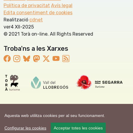
Política de privacitat
Avís legal
Edita consentiment de cookies
Realització
cdnet
ver4 XII-2025
© 2021 Torà on-line. All Rights Reserved
Troba'ns a les Xarxes
Aquesta web utilitza cookies per al seu funcionament.
Configurar les cookies
Acceptar totes les cookies