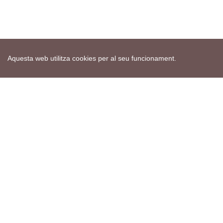
Aquesta web utilitza cookies per al seu funcionament.
Mapa web
Avís de cookies
Política de privacitat
Avís legal
Edita consentiment de cookies
Realització
cdnet
ver4 XII-2025
© 2021 Torà on-line. All Rights Reserved