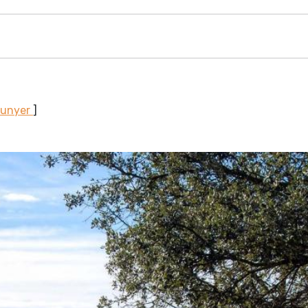
Sunyer
]