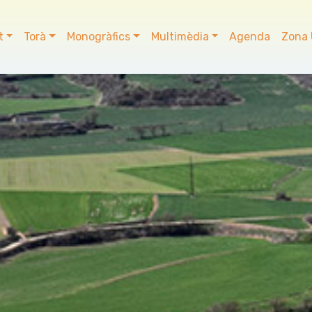
t
Torà
Monogràfics
Multimèdia
Agenda
Zona 