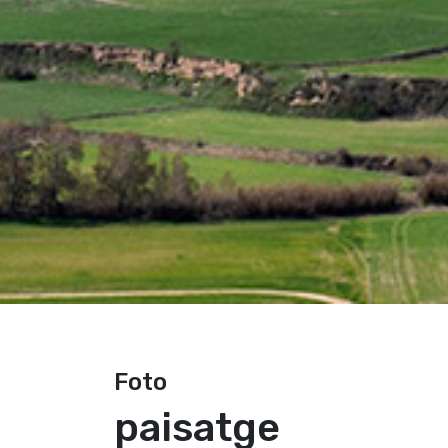
Foto
paisatge