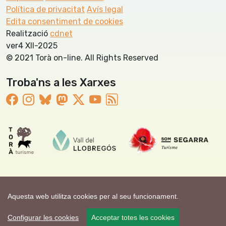
Política de privacitat
Avís legal
Edita consentiment de cookies
Realització
cdnet
ver4 XII-2025
© 2021 Torà on-line. All Rights Reserved
Troba'ns a les Xarxes
Aquesta web utilitza cookies per al seu funcionament.
Configurar les cookies
Acceptar totes les cookies