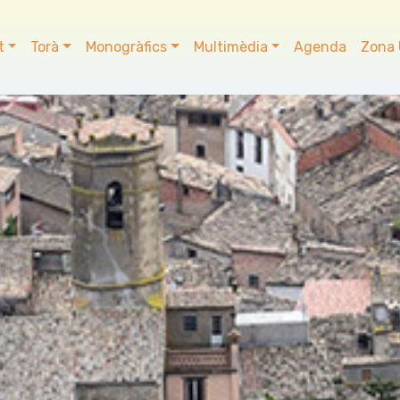
t
Torà
Monogràfics
Multimèdia
Agenda
Zona 