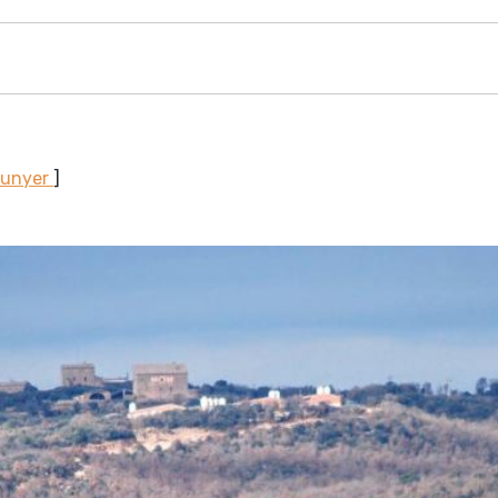
Sunyer
]