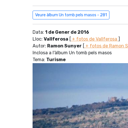
Veure àlbum Un tomb pels masos - 281
Data:
1 de Gener de 2016
Lloc:
Vallferosa
[
+ fotos de Vallferosa
]
Autor:
Ramon Sunyer
[
+ fotos de Ramon 
Inclosa a l'àlbum Un tomb pels masos
Tema:
Turisme