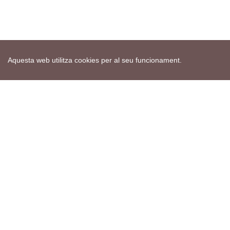
Aquesta web utilitza cookies per al seu funcionament.
Mapa web
Avís de cookies
Política de privacitat
Avís legal
Edita consentiment de cookies
Realització
cdnet
ver4 XII-2025
© 2021 Torà on-line. All Rights Reserved