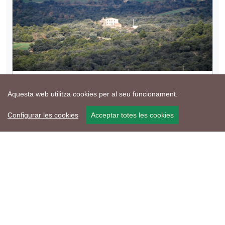
1 de Gener de 2016 - Vallferosa
Aquesta web utilitza cookies per al seu funcionament.
Santa Maria
Ramon Sunyer
Configurar les cookies
Acceptar totes les cookies
compartir