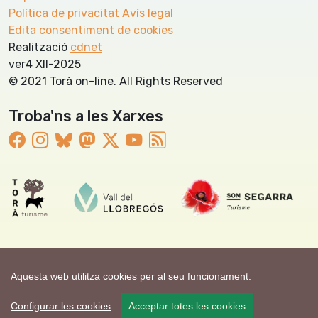
Política de privacitat
Avís legal
Edita consentiment de cookies
Realització
cdnet
ver4 XII-2025
© 2021 Torà on-line. All Rights Reserved
Troba'ns a les Xarxes
Aquesta web utilitza cookies per al seu funcionament.
Configurar les cookies
Acceptar totes les cookies