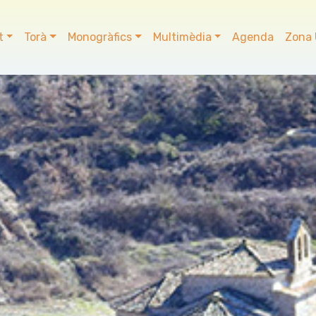
t
Torà
Monogràfics
Multimèdia
Agenda
Zona 