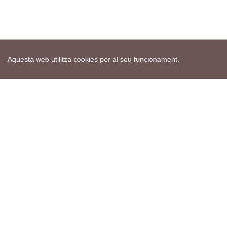
Aquesta web utilitza cookies per al seu funcionament.
Mapa web
Avís de cookies
Política de privacitat
Avís legal
Edita consentiment de cookies
Realització
cdnet
ver4 XII-2025
© 2021 Torà on-line. All Rights Reserved