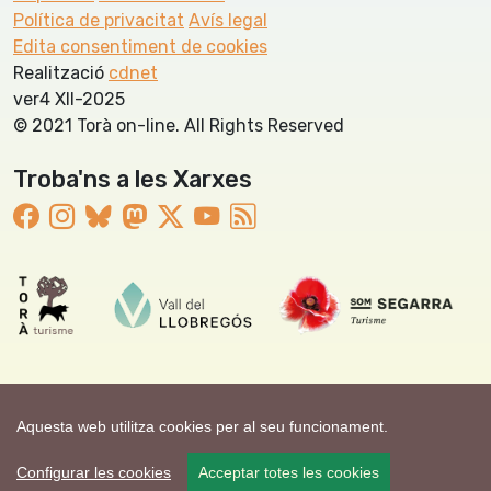
Política de privacitat
Avís legal
Edita consentiment de cookies
Realització
cdnet
ver4 XII-2025
© 2021 Torà on-line. All Rights Reserved
Troba'ns a les Xarxes
Aquesta web utilitza cookies per al seu funcionament.
Configurar les cookies
Acceptar totes les cookies