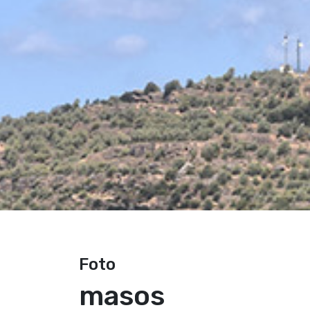
Foto
masos