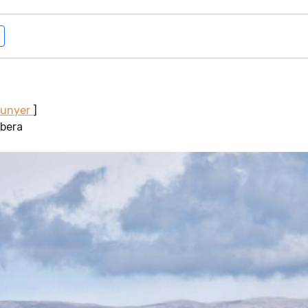
Sunyer
]
obera