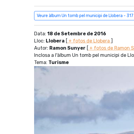
Veure àlbum Un tomb pel municipi de Llobera - 317
Data:
18 de Setembre de 2016
Lloc:
Llobera
[
+ fotos de Llobera
]
Autor:
Ramon Sunyer
[
+ fotos de Ramon 
Inclosa a l'àlbum Un tomb pel municipi de Ll
Tema:
Turisme