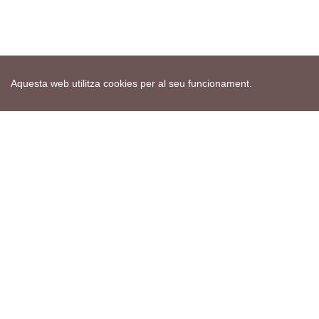
Aquesta web utilitza cookies per al seu funcionament.
Mapa web
Avís de cookies
Política de privacitat
Avís legal
Edita consentiment de cookies
Realització
cdnet
ver4 XII-2025
© 2021 Torà on-line. All Rights Reserved