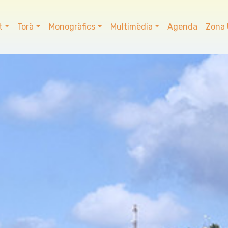
t
Torà
Monogràfics
Multimèdia
Agenda
Zona 