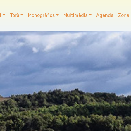
t
Torà
Monogràfics
Multimèdia
Agenda
Zona 