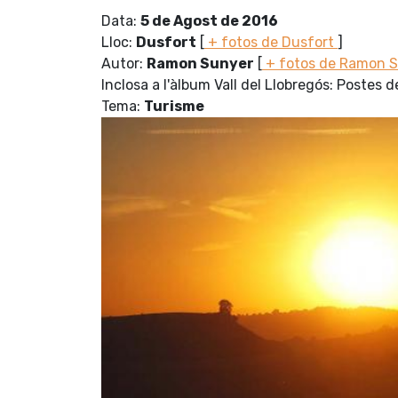
Data:
5 de Agost de 2016
Lloc:
Dusfort
[
+ fotos de Dusfort
]
Autor:
Ramon Sunyer
[
+ fotos de Ramon 
Inclosa a l'àlbum Vall del Llobregós: Postes d
Tema:
Turisme