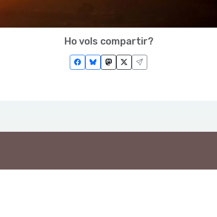
Ho vols compartir?
Troba'ns a les Xarxes