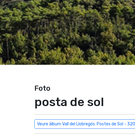
Foto
posta de sol
Veure àlbum Vall del Llobregós: Postes de Sol - 32