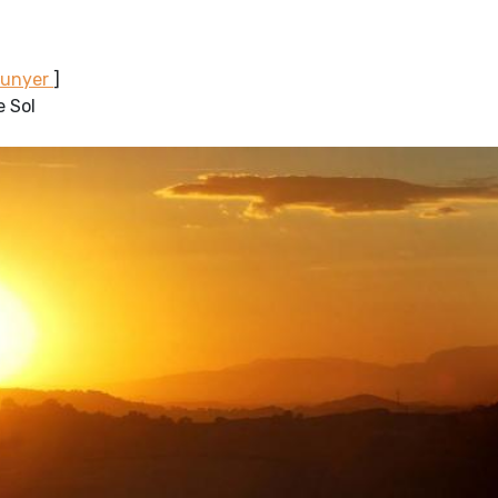
Sunyer
]
e Sol