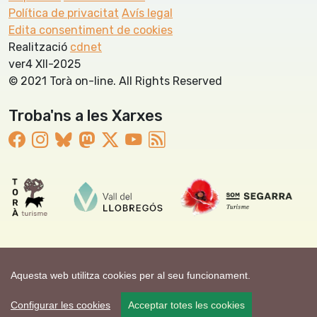
Política de privacitat
Avís legal
Edita consentiment de cookies
Realització
cdnet
ver4 XII-2025
© 2021 Torà on-line. All Rights Reserved
Troba'ns a les Xarxes
Aquesta web utilitza cookies per al seu funcionament.
Configurar les cookies
Acceptar totes les cookies