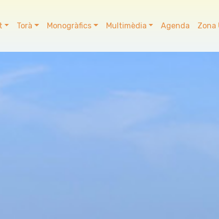
t
Torà
Monogràfics
Multimèdia
Agenda
Zona 