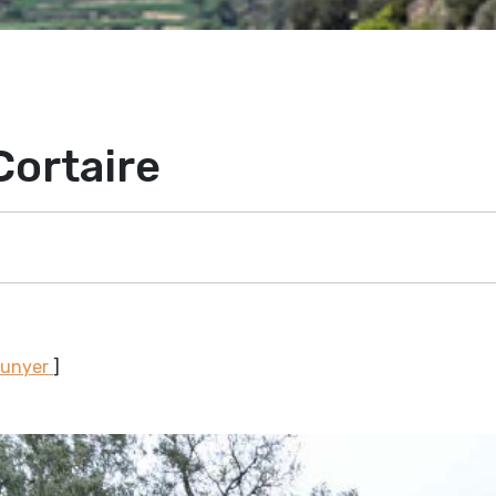
Cortaire
Sunyer
]