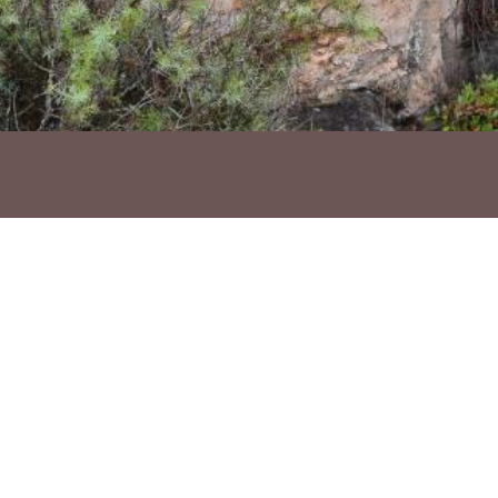
Ho vols compartir?
Troba'ns a les Xarxes