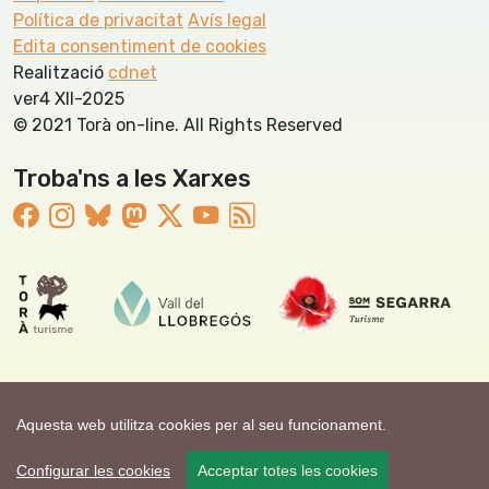
Política de privacitat
Avís legal
Edita consentiment de cookies
Realització
cdnet
ver4 XII-2025
© 2021 Torà on-line. All Rights Reserved
Troba'ns a les Xarxes
Aquesta web utilitza cookies per al seu funcionament.
Configurar les cookies
Acceptar totes les cookies