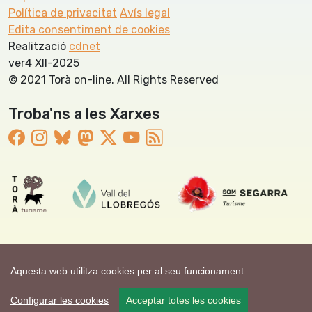
Política de privacitat
Avís legal
Edita consentiment de cookies
Realització
cdnet
ver4 XII-2025
© 2021 Torà on-line. All Rights Reserved
Troba'ns a les Xarxes
Aquesta web utilitza cookies per al seu funcionament.
Configurar les cookies
Acceptar totes les cookies