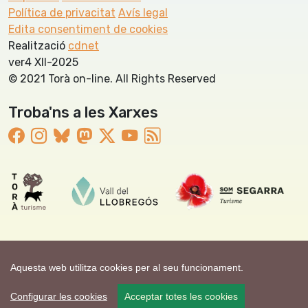
Política de privacitat
Avís legal
Edita consentiment de cookies
Realització
cdnet
ver4 XII-2025
© 2021 Torà on-line. All Rights Reserved
Troba'ns a les Xarxes
Aquesta web utilitza cookies per al seu funcionament.
Configurar les cookies
Acceptar totes les cookies