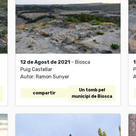
12 de Agost de 2021
- Biosca
1
Puig Castellar
P
Autor: Ramon Sunyer
A
Un tomb pel
compartir
municipi de Biosca