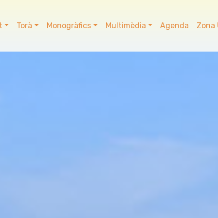
t
Torà
Monogràfics
Multimèdia
Agenda
Zona 