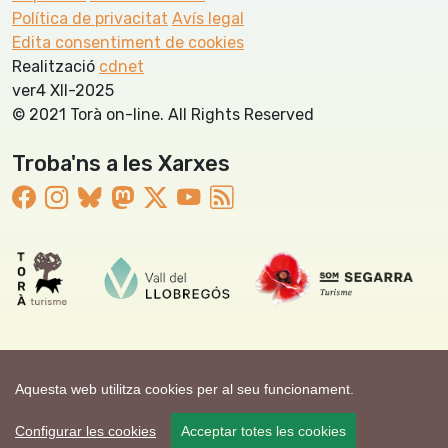
Política de privacitat
Avís legal
Edita consentiment de cookies
Realització
cdnet
ver4 XII-2025
© 2021 Torà on-line. All Rights Reserved
Troba'ns a les Xarxes
Aquesta web utilitza cookies per al seu funcionament.
Configurar les cookies
Acceptar totes les cookies