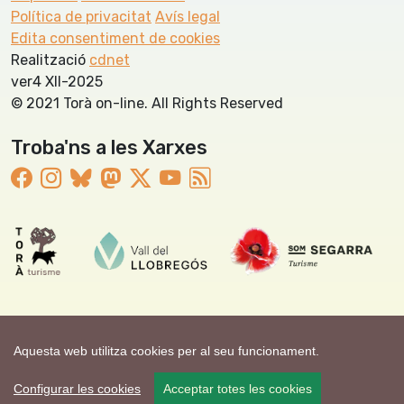
Política de privacitat
Avís legal
Edita consentiment de cookies
Realització
cdnet
ver4 XII-2025
© 2021 Torà on-line. All Rights Reserved
Troba'ns a les Xarxes
Aquesta web utilitza cookies per al seu funcionament.
Configurar les cookies
Acceptar totes les cookies