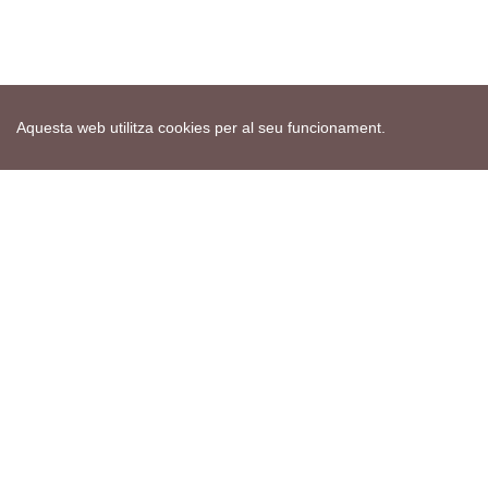
Aquesta web utilitza cookies per al seu funcionament.
Mapa web
Avís de cookies
Política de privacitat
Avís legal
Edita consentiment de cookies
Realització
cdnet
ver4 XII-2025
© 2021 Torà on-line. All Rights Reserved