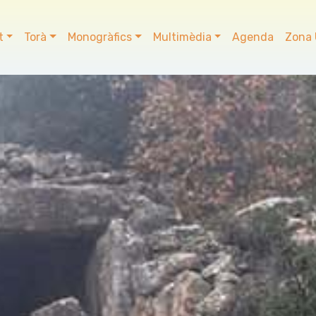
t
Torà
Monogràfics
Multimèdia
Agenda
Zona 