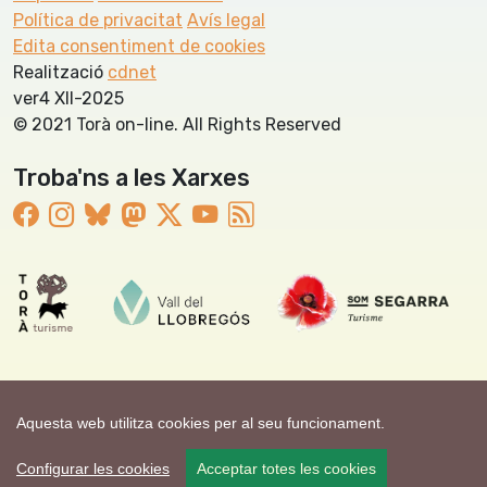
Política de privacitat
Avís legal
Edita consentiment de cookies
Realització
cdnet
ver4 XII-2025
© 2021 Torà on-line. All Rights Reserved
Troba'ns a les Xarxes
Aquesta web utilitza cookies per al seu funcionament.
Configurar les cookies
Acceptar totes les cookies