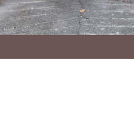
Ho vols compartir?
Troba'ns a les Xarxes