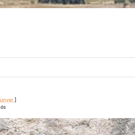
Sunyer
]
nós