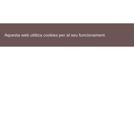
Aquesta web utilitza cookies per al seu funcionament.
Mapa web
Avís de cookies
Política de privacitat
Avís legal
Edita consentiment de cookies
Realització
cdnet
ver4 XII-2025
© 2021 Torà on-line. All Rights Reserved