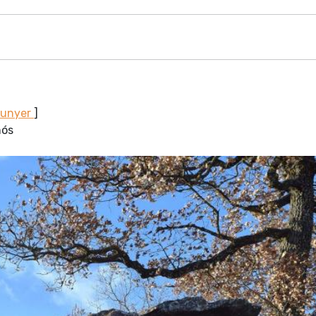
Sunyer
]
nós