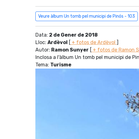
Veure àlbum Un tomb pel municipi de Pinós - 103
Data:
2 de Gener de 2018
Lloc:
Ardèvol
[
+ fotos de Ardèvol
]
Autor:
Ramon Sunyer
[
+ fotos de Ramon 
Inclosa a l'àlbum Un tomb pel municipi de Pi
Tema:
Turisme