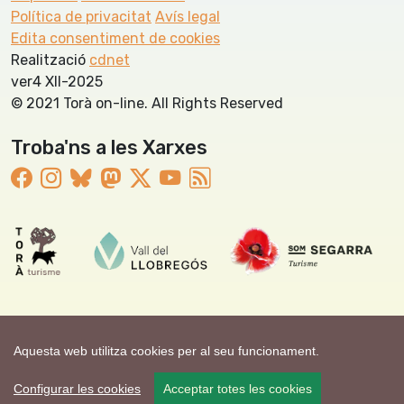
Política de privacitat
Avís legal
Edita consentiment de cookies
Realització
cdnet
ver4 XII-2025
© 2021 Torà on-line. All Rights Reserved
Troba'ns a les Xarxes
Aquesta web utilitza cookies per al seu funcionament.
Configurar les cookies
Acceptar totes les cookies