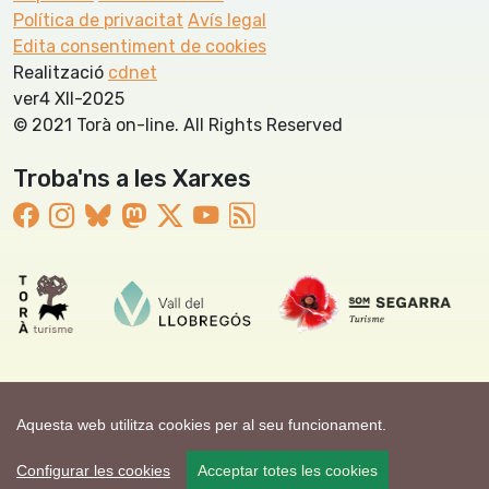
Política de privacitat
Avís legal
Edita consentiment de cookies
Realització
cdnet
ver4 XII-2025
© 2021 Torà on-line. All Rights Reserved
Troba'ns a les Xarxes
Aquesta web utilitza cookies per al seu funcionament.
Configurar les cookies
Acceptar totes les cookies