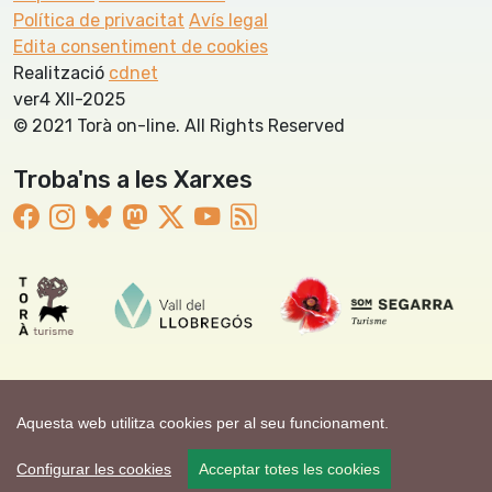
Política de privacitat
Avís legal
Edita consentiment de cookies
Realització
cdnet
ver4 XII-2025
© 2021 Torà on-line. All Rights Reserved
Troba'ns a les Xarxes
Aquesta web utilitza cookies per al seu funcionament.
Configurar les cookies
Acceptar totes les cookies