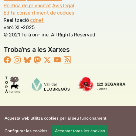
Política de privacitat
Avís legal
Edita consentiment de cookies
Realització
cdnet
ver4 XII-2025
© 2021 Torà on-line. All Rights Reserved
Troba'ns a les Xarxes
Aquesta web utilitza cookies per al seu funcionament.
Configurar les cookies
Acceptar totes les cookies