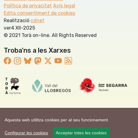
Política de privacitat
Avís legal
Edita consentiment de cookies
Realització
cdnet
ver4 XII-2025
© 2021 Torà on-line. All Rights Reserved
Troba'ns a les Xarxes
Aquesta web utilitza cookies per al seu funcionament.
Configurar les cookies
Acceptar totes les cookies