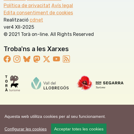
Política de privacitat
Avís legal
Edita consentiment de cookies
Realització
cdnet
ver4 XII-2025
© 2021 Torà on-line. All Rights Reserved
Troba'ns a les Xarxes
Aquesta web utilitza cookies per al seu funcionament.
Configurar les cookies
Acceptar totes les cookies