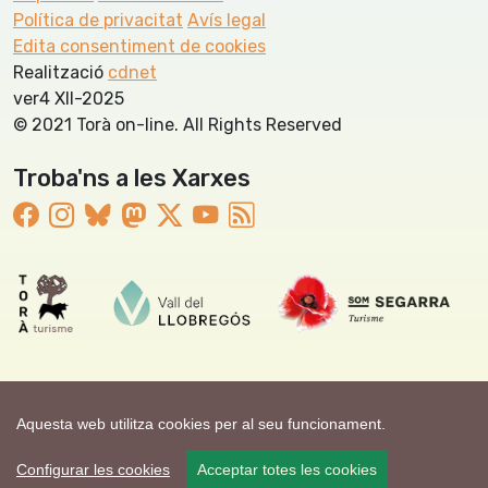
Política de privacitat
Avís legal
Edita consentiment de cookies
Realització
cdnet
ver4 XII-2025
© 2021 Torà on-line. All Rights Reserved
Troba'ns a les Xarxes
Aquesta web utilitza cookies per al seu funcionament.
Configurar les cookies
Acceptar totes les cookies