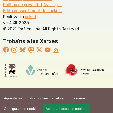
Política de privacitat
Avís legal
Edita consentiment de cookies
Realització
cdnet
ver4 XII-2025
© 2021 Torà on-line. All Rights Reserved
Troba'ns a les Xarxes
Aquesta web utilitza cookies per al seu funcionament.
Configurar les cookies
Acceptar totes les cookies