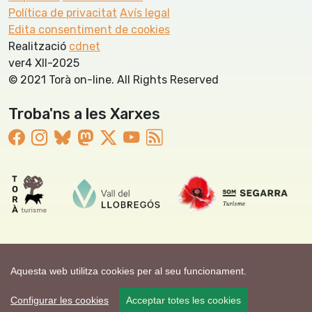
Política de privacitat
Avís legal
Edita consentiment de cookies
Realització
cdnet
ver4 XII-2025
© 2021 Torà on-line. All Rights Reserved
Troba'ns a les Xarxes
Aquesta web utilitza cookies per al seu funcionament.
Configurar les cookies
Acceptar totes les cookies