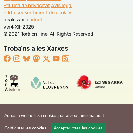
Política de privacitat
Avís legal
Edita consentiment de cookies
Realització
cdnet
ver4 XII-2025
© 2021 Torà on-line. All Rights Reserved
Troba'ns a les Xarxes
Aquesta web utilitza cookies per al seu funcionament.
Configurar les cookies
Acceptar totes les cookies