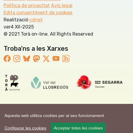
Política de privacitat
Avís legal
Edita consentiment de cookies
Realització
cdnet
ver4 XII-2025
© 2021 Torà on-line. All Rights Reserved
Troba'ns a les Xarxes
Aquesta web utilitza cookies per al seu funcionament.
Configurar les cookies
Acceptar totes les cookies