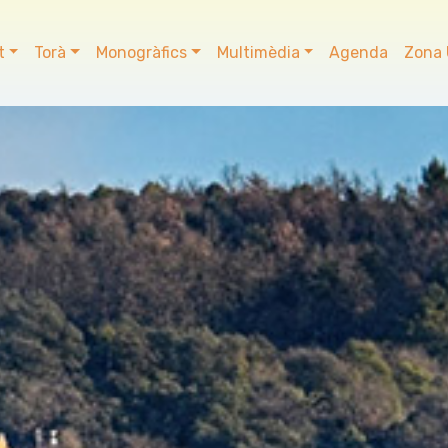
t
Torà
Monogràfics
Multimèdia
Agenda
Zona 