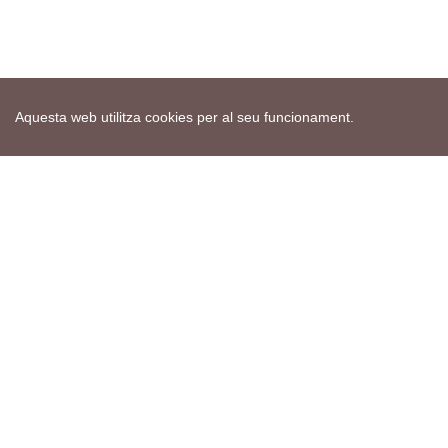
Aquesta web utilitza cookies per al seu funcionament.
Mapa web
Avís de cookies
Política de privacitat
Avís legal
Edita consentiment de cookies
Realització
cdnet
ver4 XII-2025
© 2021 Torà on-line. All Rights Reserved