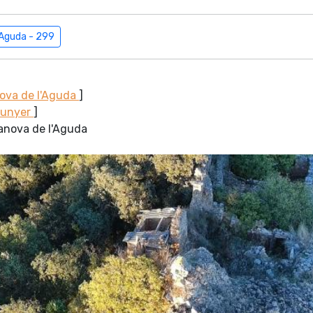
'Aguda - 299
nova de l'Aguda
]
Sunyer
]
lanova de l'Aguda