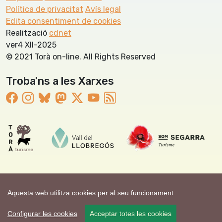
Política de privacitat
Avís legal
Edita consentiment de cookies
Realització
cdnet
ver4 XII-2025
© 2021 Torà on-line. All Rights Reserved
Troba'ns a les Xarxes
Aquesta web utilitza cookies per al seu funcionament.
Configurar les cookies
Acceptar totes les cookies