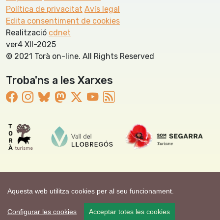
Política de privacitat
Avís legal
Edita consentiment de cookies
Realització
cdnet
ver4 XII-2025
© 2021 Torà on-line. All Rights Reserved
Troba'ns a les Xarxes
Aquesta web utilitza cookies per al seu funcionament.
Configurar les cookies
Acceptar totes les cookies