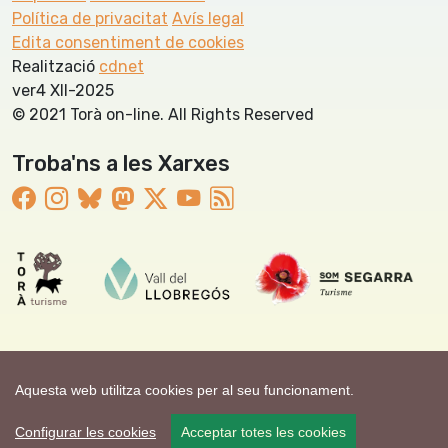
Política de privacitat
Avís legal
Edita consentiment de cookies
Realització
cdnet
ver4 XII-2025
© 2021 Torà on-line. All Rights Reserved
Troba'ns a les Xarxes
Aquesta web utilitza cookies per al seu funcionament.
Configurar les cookies
Acceptar totes les cookies