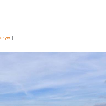
Sunyer
]