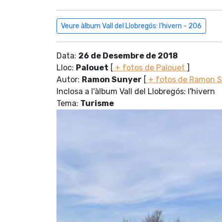
Veure àlbum Vall del Llobregós: l'hivern - 206
Data:
26 de Desembre de 2018
Lloc:
Palouet
[
+ fotos de Palouet
]
Autor:
Ramon Sunyer
[
+ fotos de Ramon 
Inclosa a l'àlbum Vall del Llobregós: l'hivern
Tema:
Turisme