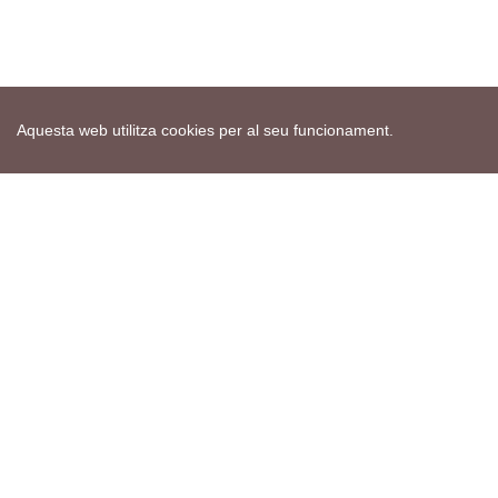
Aquesta web utilitza cookies per al seu funcionament.
Mapa web
Avís de cookies
Política de privacitat
Avís legal
Edita consentiment de cookies
Realització
cdnet
ver4 XII-2025
© 2021 Torà on-line. All Rights Reserved