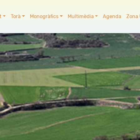
t
Torà
Monogràfics
Multimèdia
Agenda
Zona 