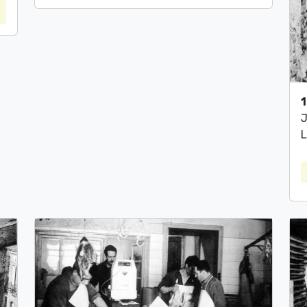
1
J
L