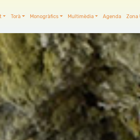
t
Torà
Monogràfics
Multimèdia
Agenda
Zona 