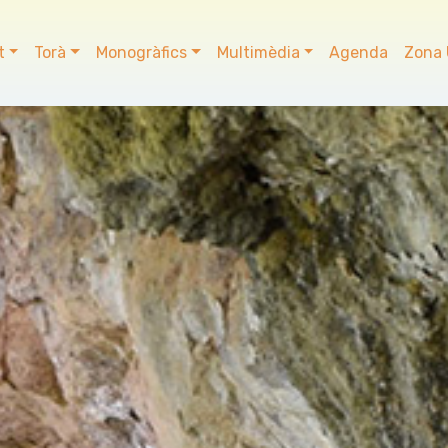
t
Torà
Monogràfics
Multimèdia
Agenda
Zona 