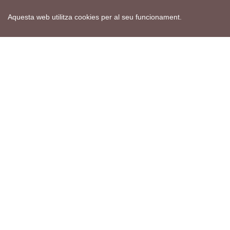
Aquesta web utilitza cookies per al seu funcionament.
Mapa web
Avís de cookies
Política de privacitat
Avís legal
Edita consentiment de cookies
Realització
cdnet
ver4 XII-2025
© 2021 Torà on-line. All Rights Reserved