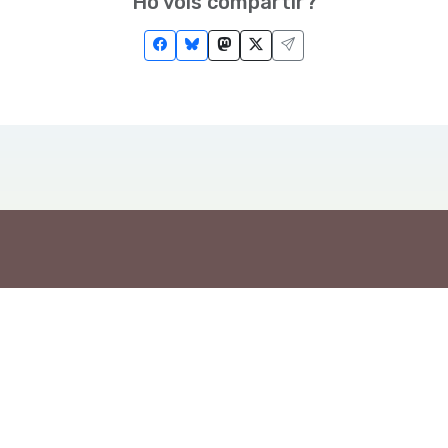
Ho vols compartir?
Troba'ns a les Xarxes