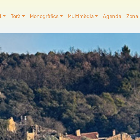
t
Torà
Monogràfics
Multimèdia
Agenda
Zona 