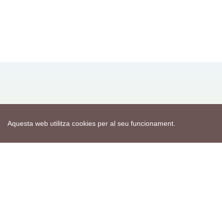
Mapa web
Avís de cookies
Política de privacitat
Avís legal
Aquesta web utilitza cookies per al seu funcionament.
Edita consentiment de cookies
Realització
cdnet
ver4 XII-2025
© 2021 Torà on-line. All Rights Reserved